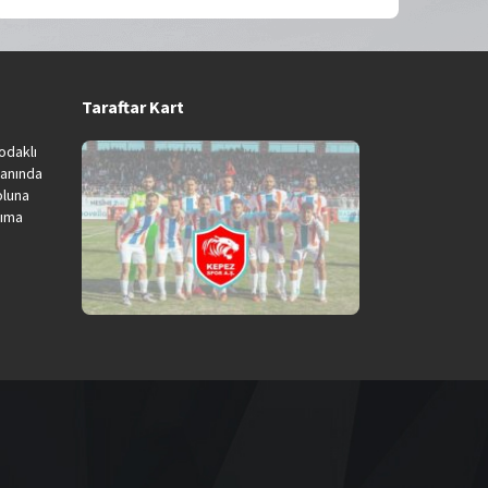
Taraftar Kart
odaklı
lanında
oluna
kıma