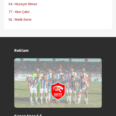
54 - Hüseyin Yılmaz
77 - Akın Çakır
92 - Melik Derin
Reklam
Kepez Spor A.Ş.