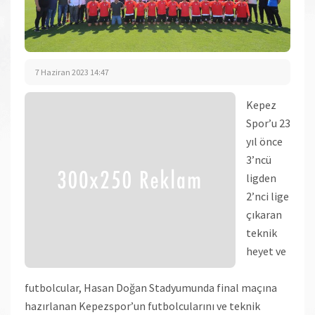
7 Haziran 2023 14:47
Kepez
Spor’u 23
yıl önce
3’ncü
ligden
2’nci lige
çıkaran
teknik
heyet ve
futbolcular, Hasan Doğan Stadyumunda final maçına
hazırlanan Kepezspor’un futbolcularını ve teknik