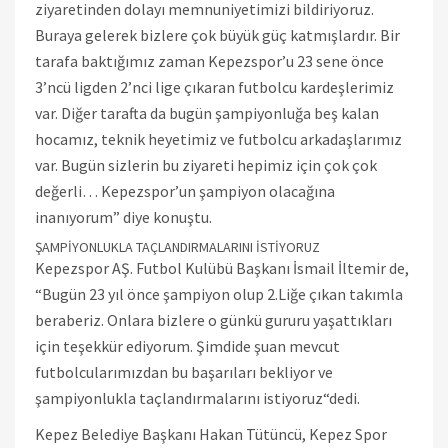
ziyaretinden dolayı memnuniyetimizi bildiriyoruz.
Buraya gelerek bizlere çok büyük güç katmışlardır. Bir
tarafa baktığımız zaman Kepezspor’u 23 sene önce
3’ncü ligden 2’nci lige çıkaran futbolcu kardeşlerimiz
var. Diğer tarafta da bugün şampiyonluğa beş kalan
hocamız, teknik heyetimiz ve futbolcu arkadaşlarımız
var. Bugün sizlerin bu ziyareti hepimiz için çok çok
değerli… Kepezspor’un şampiyon olacağına
inanıyorum” diye konuştu.
ŞAMPİYONLUKLA TAÇLANDIRMALARINI İSTİYORUZ
Kepezspor AŞ. Futbol Kulübü Başkanı İsmail İltemir de,
“Bugün 23 yıl önce şampiyon olup 2.Liğe çıkan takımla
beraberiz. Onlara bizlere o günkü gururu yaşattıkları
için teşekkür ediyorum. Şimdide şuan mevcut
futbolcularımızdan bu başarıları bekliyor ve
şampiyonlukla taçlandırmalarını istiyoruz“dedi.
Kepez Belediye Başkanı Hakan Tütüncü, Kepez Spor