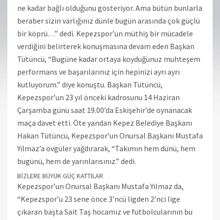
ne kadar bağlı olduğunu gösteriyor. Ama bütün bunlarla
beraber sizin varlığınız dünle bugün arasında çok güçlü
bir köprü…” dedi. Kepezspor’un müthiş bir mücadele
verdiğini belirterek konuşmasına devam eden Başkan
Tütüncü, “Bugüne kadar ortaya koyduğunuz muhteşem
performans ve başarılarınız için hepinizi ayrı ayrı
kutluyorum.” diye konuştu. Başkan Tütüncü,
Kepezspor’un 23 yıl önceki kadrosunu 14 Haziran
Çarşamba günü saat 19.00’da Eskişehir’de oynanacak
maça davet etti. Öte yandan Kepez Belediye Başkanı
Hakan Tütüncü, Kepezspor’un Onursal Başkanı Mustafa
Yılmaz’a övgüler yağdırarak, “Takımın hem dünü, hem
bugünü, hem de yarınlarısınız.” dedi.
BİZLERE BÜYÜK GÜÇ KATTILAR
Kepezspor’un Onursal Başkanı Mustafa Yılmaz da,
“Kepezspor’u 23 sene önce 3’ncü ligden 2’nci lige
çıkaran başta Sait Taş hocamız ve futbolcularının bu